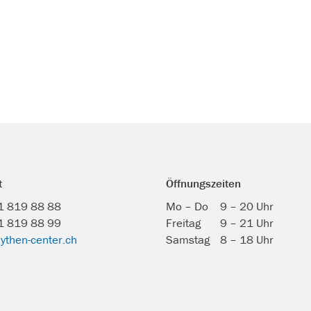
t
Öffnungszeiten
41 819 88 88
Mo – Do
9 – 20 Uhr
1 819 88 99
Freitag
9 – 21 Uhr
ythen-center.ch
Samstag
8 – 18 Uhr