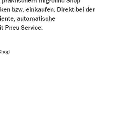
t praktischem migrolino-Shop
nken bzw. einkaufen. Direkt bei der
diente, automatische
t Pneu Service.
-Shop