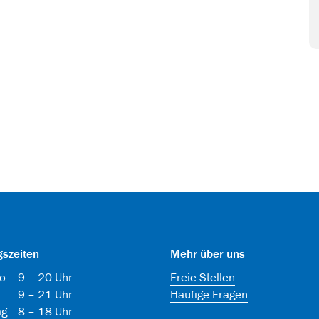
gszeiten
Mehr über uns
o
9 – 20 Uhr
Freie Stellen
9 – 21 Uhr
Häufige Fragen
ag
8 – 18 Uhr