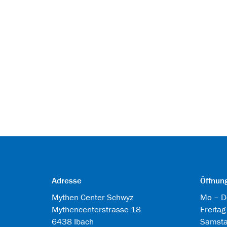
Adresse
Öffnun
Mythen Center Schwyz
Mo – D
Mythencenterstrasse 18
Freitag
6438 Ibach
Samst